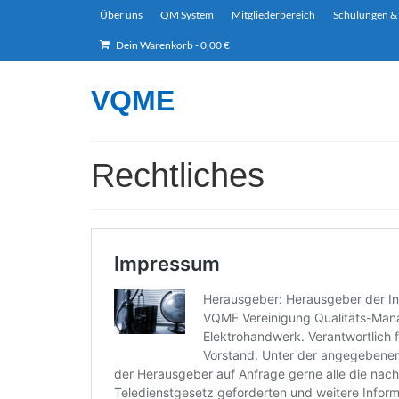
Über uns
QM System
Mitgliederbereich
Schulungen &
Dein Warenkorb
-
0,00
€
VQME
Rechtliches