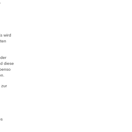
L
s wird
lten
oder
nd diese
Ebenso
en.
 zur
es