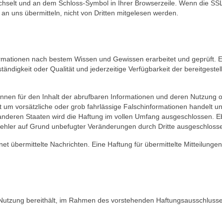
 wechselt und an dem Schloss-Symbol in Ihrer Browserzeile. Wenn die SS
e an uns übermitteln, nicht von Dritten mitgelesen werden.
formationen nach bestem Wissen und Gewissen erarbeitet und geprüft. E
lständigkeit oder Qualität und jederzeitige Verfügbarkeit der bereitgestel
innen für den Inhalt der abrufbaren Informationen und deren Nutzung 
t um vorsätzliche oder grob fahrlässige Falschinformationen handelt u
 anderen Staaten wird die Haftung im vollen Umfang ausgeschlossen. 
 Fehler auf Grund unbefugter Veränderungen durch Dritte ausgeschloss
t übermittelte Nachrichten. Eine Haftung für übermittelte Mitteilungen
zur Nutzung bereithält, im Rahmen des vorstehenden Haftungsausschluss