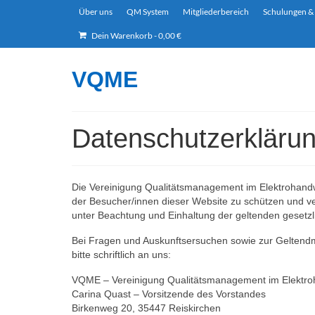
Über uns
QM System
Mitgliederbereich
Schulungen &
Dein Warenkorb
-
0,00
€
VQME
Datenschutzerkläru
Die Vereinigung Qualitätsmanagement im Elektrohandwe
der Besucher/innen dieser Website zu schützen und ver
unter Beachtung und Einhaltung der geltenden gesetz
Bei Fragen und Auskunftsersuchen sowie zur Geltendm
bitte schriftlich an uns:
VQME – Vereinigung Qualitätsmanagement im Elektr
Carina Quast – Vorsitzende des Vorstandes
Birkenweg 20, 35447 Reiskirchen