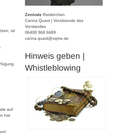
Zentrale
Reiskirchen
Carina Quast | Vorsitzende des
Vorstandes
zen, ist
06408 968 6689
carina.quast@vqme.de
e
Hinweis geben |
rfügung.
Whistleblowing
wie auf
on hat
und