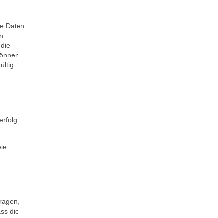
re Daten
en
 die
können.
ültig
erfolgt
wie
fragen,
ss die