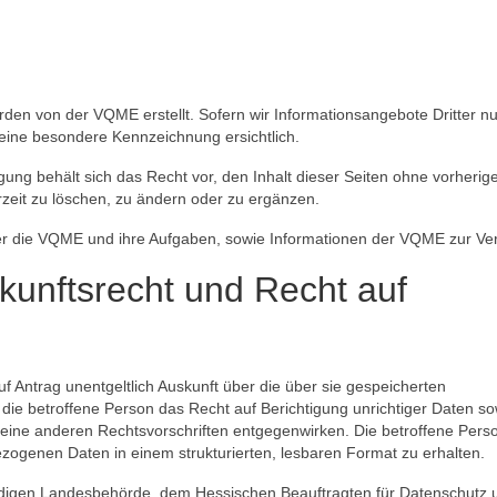
en von der VQME erstellt. Sofern wir Informationsangebote Dritter nut
 eine besondere Kennzeichnung ersichtlich.
gung behält sich das Recht vor, den Inhalt dieser Seiten ohne vorherig
eit zu löschen, zu ändern oder zu ergänzen.
ber die VQME und ihre Aufgaben, sowie Informationen der VQME zur Ve
kunftsrecht und Recht auf
f Antrag unentgeltlich Auskunft über die über sie gespeicherten
die betroffene Person das Recht auf Berichtigung unrichtiger Daten so
ine anderen Rechtsvorschriften entgegenwirken. Die betroffene Pers
ogenen Daten in einem strukturierten, lesbaren Format zu erhalten.
ndigen Landesbehörde, dem Hessischen Beauftragten für Datenschutz 