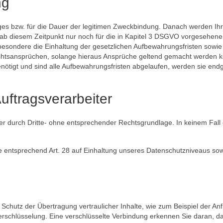
ng
ages bzw. für die Dauer der legitimen Zweckbindung. Danach werden Ih
 ab diesem Zeitpunkt nur noch für die in Kapitel 3 DSGVO vorgesehen
esondere die Einhaltung der gesetzlichen Aufbewahrungsfristen sowie
htsansprüchen, solange hieraus Ansprüche geltend gemacht werden 
ötigt und sind alle Aufbewahrungsfristen abgelaufen, werden sie endg
uftragsverarbeiter
der durch Dritte- ohne entsprechender Rechtsgrundlage. In keinem Fall 
e entsprechend Art. 28 auf Einhaltung unseres Datenschutzniveaus so
Schutz der Übertragung vertraulicher Inhalte, wie zum Beispiel der An
erschlüsselung. Eine verschlüsselte Verbindung erkennen Sie daran, da