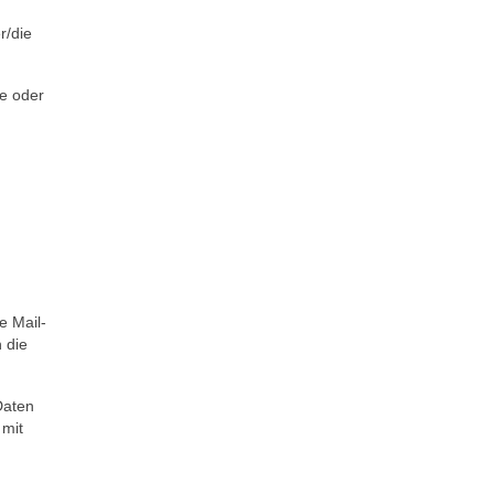
r/die
be oder
e Mail-
 die
Daten
 mit