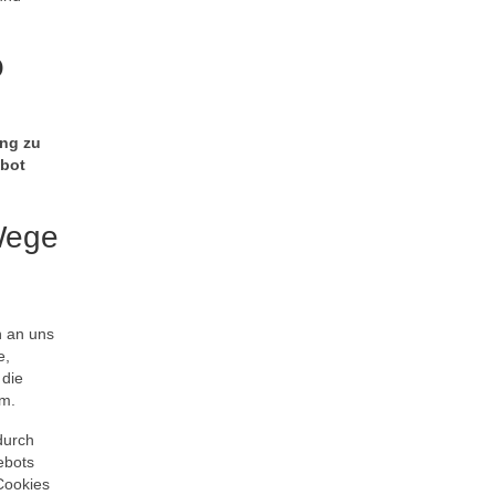
O
ung zu
ebot
Wege
n an uns
e,
 die
ym.
durch
ebots
Cookies