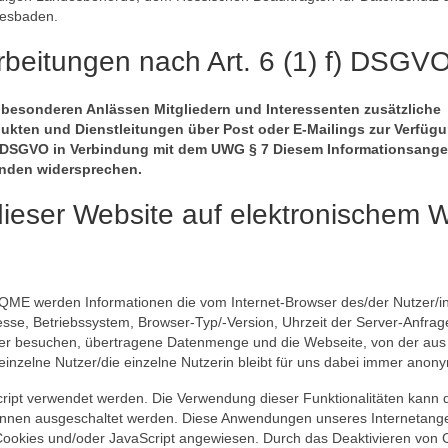
iesbaden.
rbeitungen nach Art. 6 (1) f) DSGV
u besonderen Anlässen Mitgliedern und Interessenten zusätzliche
ukten und Dienstleitungen über Post oder E-Mailings zur Verfüg
(1) f) DSGVO in Verbindung mit dem UWG § 7 Diesem Informationsang
ünden widersprechen.
ieser Website auf elektronischem 
QME werden Informationen die vom Internet-Browser des/der Nutzer/i
esse, Betriebssystem, Browser-Typ/-Version, Uhrzeit der Server-Anfrag
hier besuchen, übertragene Datenmenge und die Webseite, von der aus
inzelne Nutzer/die einzelne Nutzerin bleibt für uns dabei immer anon
cript verwendet werden. Die Verwendung dieser Funktionalitäten kann 
r/innen ausgeschaltet werden. Diese Anwendungen unseres Internetang
n Cookies und/oder JavaScript angewiesen. Durch das Deaktivieren von 