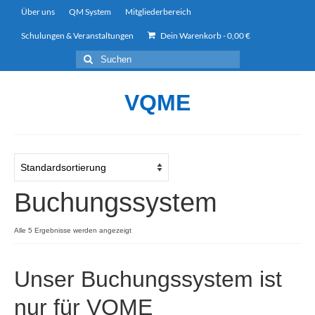
Über uns
QM System
Mitgliederbereich
Schulungen & Veranstaltungen
Dein Warenkorb
-
0,00
€
Suchen
nach:
VQME
Buchungssystem
Alle 5 Ergebnisse werden angezeigt
Unser Buchungssystem ist
nur für VQME