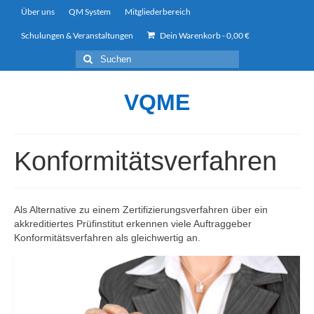
Über uns
QM System
Mitgliederbereich
Schulungen & Veranstaltungen
Dein Warenkorb
-
0,00
€
Suchen
nach:
VQME
Konformitätsverfahren
Als Alternative zu einem Zertifizierungsverfahren über ein
akkreditiertes Prüfinstitut erkennen viele Auftraggeber
Konformitätsverfahren als gleichwertig an.