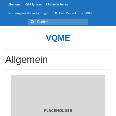
Über uns
QM System
Mitgliederbereich
Schulungen & Veranstaltungen
Dein Warenkorb
-
0,00
€
Suchen
nach:
VQME
Allgemein