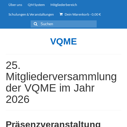
Über uns
QM System
Mitgliederbereich
Schulungen & Veranstaltungen
Dein Warenkorb
-
0,00
€
Suchen
nach:
VQME
25.
Mitgliederversammlung
der VQME im Jahr
2026
Präsenzveranstaltung