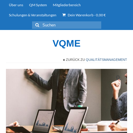
Über uns
QM System
Mitgliederbereich
Schulungen & Veranstaltungen
Dein Warenkorb
-
0,00
€
Suchen
nach:
VQME
ZURÜCK ZU
QUALITÄTSMANAGEMENT