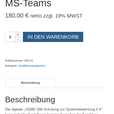
MS-Teams
180,00
€
netto zzgl. 19% MWST
VQME-
IN DEN WARENKORB
Schulung
zur
Systembewertung
|
individuelle
Artikelnummer:
550-51
Terminierung
Kategorie:
Qualitätsmanagement
|
remote
MS-
Beschreibung
Teams
Menge
Beschreibung
Die digitale „VQME QM-Schulung zur Systembewertung 2.4“