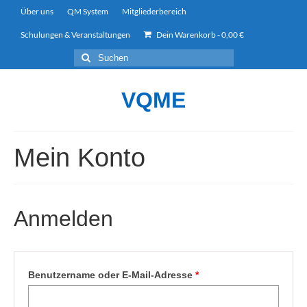
Über uns
QM System
Mitgliederbereich
Schulungen & Veranstaltungen
Dein Warenkorb
-
0,00
€
Suchen
nach:
VQME
Mein Konto
Anmelden
Erforderlich
Benutzername oder E-Mail-Adresse
*